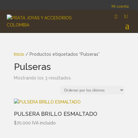
Mi cuenta
Inicio
/ Productos etiquetados “Pulseras”
Pulseras
Ordenado
Mostrando los 3 resultados
por
los
últimos
PULSERA BRILLO ESMALTADO
$
70,000
IVA incluido