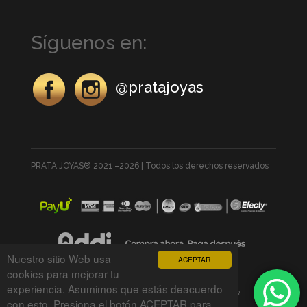
Síguenos en:
@pratajoyas
PRATA JOYAS® 2021 –2026 | Todos los derechos reservados
Nuestro sitio Web usa
ACEPTAR
cookies para mejorar tu
experiencia. Asumimos que estás deacuerdo
DESARROLLADO POR:
con esto. Presiona el botón ACEPTAR para