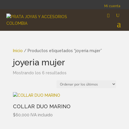
Mi cuenta
Inicio
/ Productos etiquetados “joyeria mujer”
joyeria mujer
Ordenado
Mostrando los 6 resultados
por
los
últimos
COLLAR DUO MARINO
$
60,000
IVA incluido