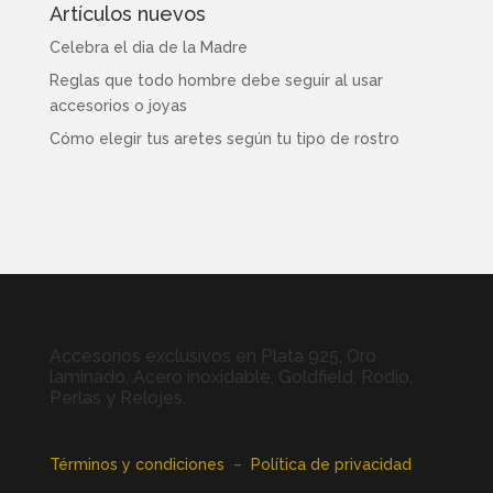
Artículos nuevos
Celebra el dia de la Madre
Reglas que todo hombre debe seguir al usar
accesorios o joyas
Cómo elegir tus aretes según tu tipo de rostro
Accesorios exclusivos en Plata 925, Oro
laminado, Acero inoxidable, Goldfield, Rodio,
Perlas y Relojes.
Términos y condiciones
–
Política de privacidad