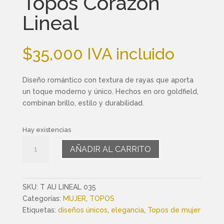
Topos Corazón
Lineal
$
35,000
IVA incluido
Diseño romántico con textura de rayas que aporta
un toque moderno y único. Hechos en oro goldfield,
combinan brillo, estilo y durabilidad.
Hay existencias
Topos
AÑADIR AL CARRITO
Corazón
Lineal
cantidad
SKU:
T AU LINEAL 035
Categorías:
MUJER
,
TOPOS
Etiquetas:
diseños únicos
,
elegancia
,
Topos de mujer