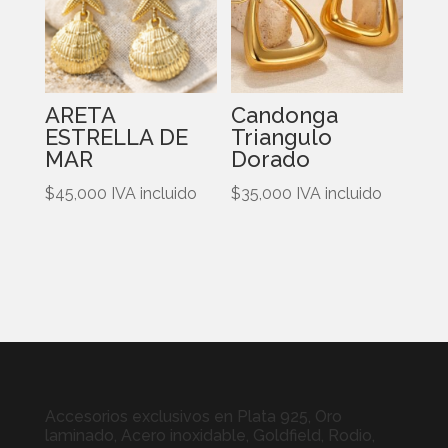
ARETA
Candonga
ESTRELLA DE
Triangulo
MAR
Dorado
$
45,000
IVA incluido
$
35,000
IVA incluido
Accesorios exclusivos en Plata 925, Oro
laminado, Acero inoxidable, Goldfield, Rodio,