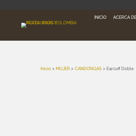
INICIO
ACERCA DE
Inicio
>
MUJER
>
CANDONGAS
> Earcuff Doble