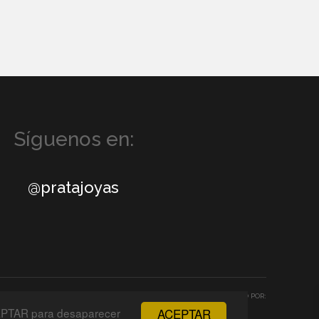
Síguenos en:
@pratajoyas
DESARROLLADO POR:
CEPTAR para desaparecer
ACEPTAR