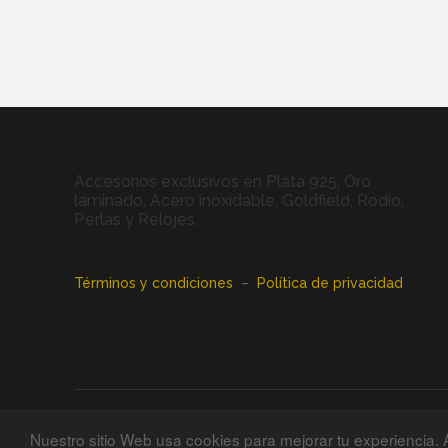
Accesorios exclusivos en Plata 925, Oro
laminado, Acero inoxidable, Goldfield, Rodio,
Perlas y Relojes.
Términos y condiciones
–
Política de privacidad
PRATA JOYAS® 2021 –2026 | Todos los derechos reservados
Nuestro sitio Web usa cookies para mejorar tu experienci