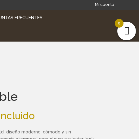
Mi cuenta
UNTAS FRECUENTES
0
ble
incluido
eld diseño moderno, cómodo y sin
gancia atemporal para elevar cualquier look.