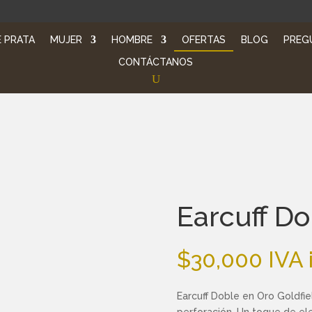
 PRATA
MUJER
HOMBRE
OFERTAS
BLOG
PREG
CONTÁCTANOS
Earcuff Do
$
30,000
IVA 
Earcuff Doble en Oro Goldfi
perforación. Un toque de ele