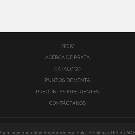
INICIO
ACERCA DE PRATA
CATÁLOGO
PUNTOS DE VENTA
PREGUNTAS FRECUENTES
CONTÁCTANOS
a. Asumimos que estás deacuerdo con esto. Presiona el botón A