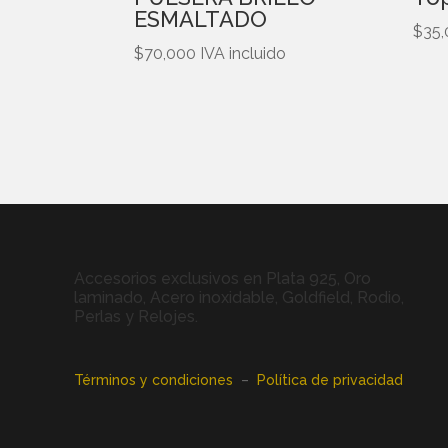
ESMALTADO
$
35
$
70,000
IVA incluido
Accesorios exclusivos en Plata 925, Oro
laminado, Acero inoxidable, Goldfield, Rodio,
Perlas y Relojes.
Términos y condiciones
–
Política de privacidad