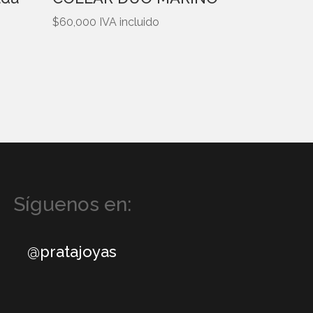
$
60,000
IVA incluido
Síguenos en:
@pratajoyas