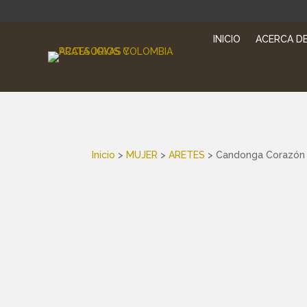
INICIO
ACERCA DE
Inicio
>
MUJER
>
ARETES
> Candonga Corazón