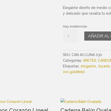
Elegante diseño de medio co
y delicado que resalta tu est
Hay existencias
Candonga
AÑADIR AL
Corazón
Media
Luna
cantidad
SKU:
CAN AU LUNA 030
Categorías:
ARETES
,
CANDO
Etiquetas:
elegante
,
Joyería
oro goldfield
pos Corazón Lineal
Cadena Balín Oval